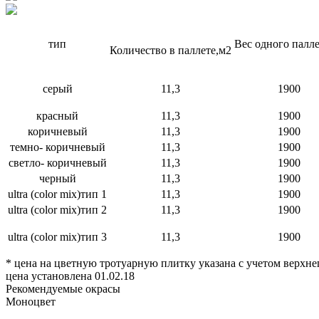
тип
Вес одного палле
Количество в паллете,м2
серый
11,3
1900
красный
11,3
1900
коричневый
11,3
1900
темно- коричневый
11,3
1900
светло- коричневый
11,3
1900
черный
11,3
1900
ultra (color mix)тип 1
11,3
1900
ultra (color mix)тип 2
11,3
1900
ultra (color mix)тип 3
11,3
1900
* цена на цветную тротуарную плитку указана с учетом верхне
цена установлена 01.02.18
Рекомендуемые окрасы
Моноцвет